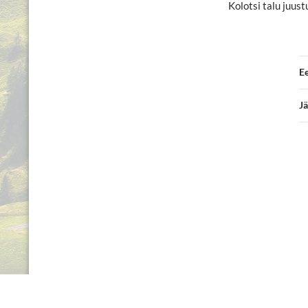
Kolotsi talu juust
Ee
Jä