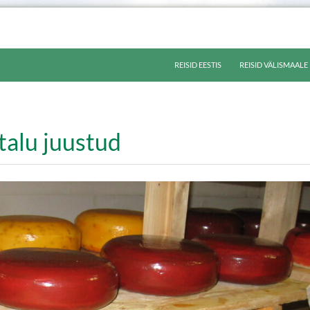
LIIGU SISU JUURDE
REISID EESTIS
REISID VÄLISMAALE
 talu juustud