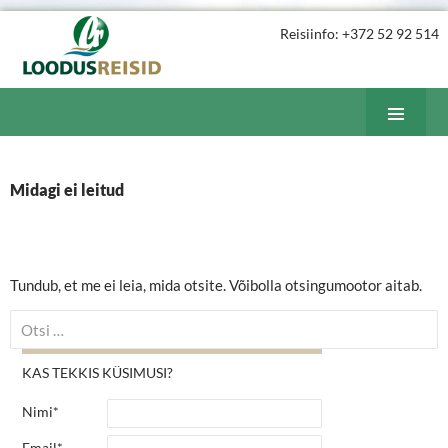
Reisiinfo: +372 52 92 514
Loodusreisid
LIIGU
PEAM
SISU
JUURDE
Midagi ei leitud
Tundub, et me ei leia, mida otsite. Võibolla otsingumootor aitab.
Otsi:
KAS TEKKIS KÜSIMUSI?
Nimi*
Email*