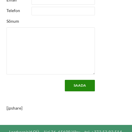
Telefon
Sõnum
[jpshare]
Loodusreisid OÜ – Jüri 26, 65609 Võru – tel. +372 52 92 514,